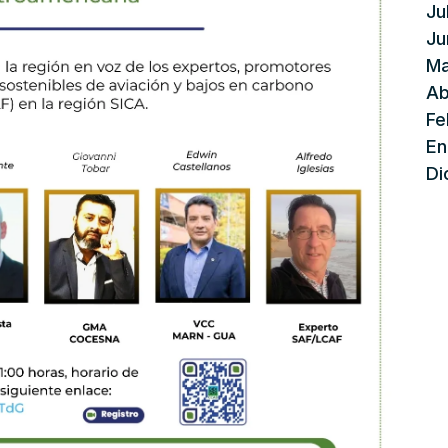
Ju
Ju
Ma
Ab
Fe
En
Di