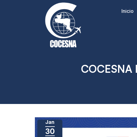
Inicio
COCESNA I
Jan
30