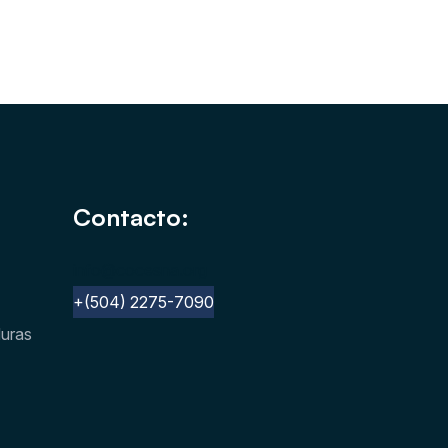
Contacto:
info@cocesna.org
+(504) 2275-7090
duras