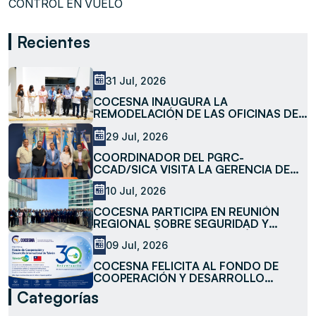
CONTROL EN VUELO
Recientes
31 Jul, 2026
COCESNA INAUGURA LA
REMODELACIÓN DE LAS OFICINAS DE
LA SUBESTACIÓN LA MESA
29 Jul, 2026
COORDINADOR DEL PGRC-
CCAD/SICA VISITA LA GERENCIA DE
MEDIO AMBIENTE DE COCESNA
10 Jul, 2026
COCESNA PARTICIPA EN REUNIÓN
REGIONAL SOBRE SEGURIDAD Y
FACILITACIÓN DE LA AVIACIÓN
09 Jul, 2026
COCESNA FELICITA AL FONDO DE
COOPERACIÓN Y DESARROLLO
INTERNACIONAL DE TAIWÁN
Categorías
(TAIWANICDF) EN SU 30 ANIVERSARIO