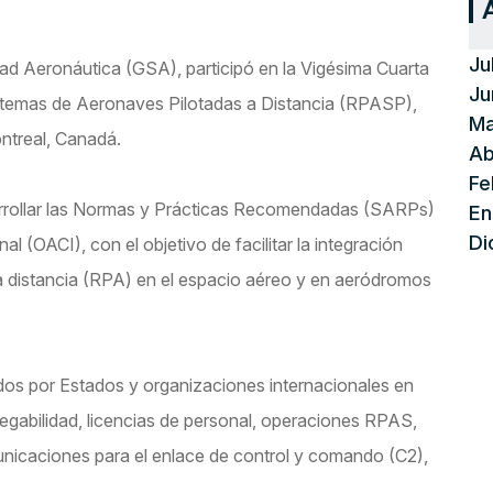
Ju
d Aeronáutica (GSA), participó en la Vigésima Cuarta
Ju
stemas de Aeronaves Pilotadas a Distancia (RPASP),
Ma
ntreal, Canadá.
Ab
Fe
rrollar las Normas y Prácticas Recomendadas (SARPs)
En
Di
al (OACI), con el objetivo de facilitar la integración
 a distancia (RPA) en el espacio aéreo y en aeródromos
dos por Estados y organizaciones internacionales en
egabilidad, licencias de personal, operaciones RPAS,
unicaciones para el enlace de control y comando (C2),