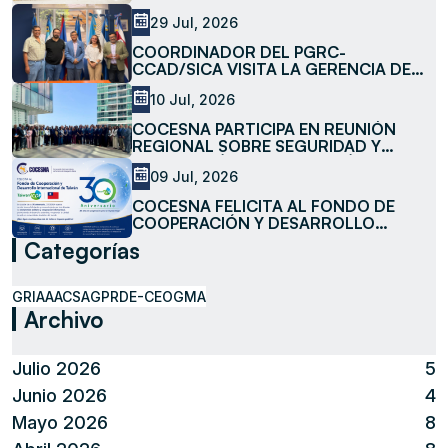
LA SUBESTACIÓN LA MESA
29 Jul, 2026
COORDINADOR DEL PGRC-
CCAD/SICA VISITA LA GERENCIA DE
MEDIO AMBIENTE DE COCESNA
10 Jul, 2026
COCESNA PARTICIPA EN REUNIÓN
REGIONAL SOBRE SEGURIDAD Y
FACILITACIÓN DE LA AVIACIÓN
09 Jul, 2026
COCESNA FELICITA AL FONDO DE
COOPERACIÓN Y DESARROLLO
INTERNACIONAL DE TAIWÁN
Categorías
(TAIWANICDF) EN SU 30 ANIVERSARIO
GRIAA
ACSA
GPR
DE-CEO
GMA
Archivo
Julio 2026
5
Junio 2026
4
Mayo 2026
8