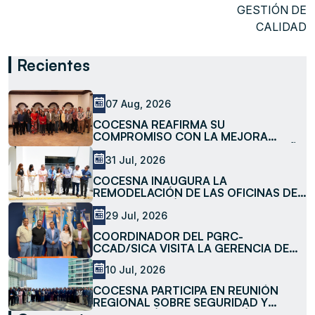
GESTIÓN DE
CALIDAD
Recientes
07 Aug, 2026
COCESNA REAFIRMA SU
COMPROMISO CON LA MEJORA
CONTINUA AL REVISAR EL DESEMPEÑO
DE LOS PROCESOS Y SERVICIOS DEL
31 Jul, 2026
SISTEMA DE GESTIÓN DE CALIDAD
COCESNA INAUGURA LA
REMODELACIÓN DE LAS OFICINAS DE
LA SUBESTACIÓN LA MESA
29 Jul, 2026
COORDINADOR DEL PGRC-
CCAD/SICA VISITA LA GERENCIA DE
MEDIO AMBIENTE DE COCESNA
10 Jul, 2026
COCESNA PARTICIPA EN REUNIÓN
REGIONAL SOBRE SEGURIDAD Y
FACILITACIÓN DE LA AVIACIÓN