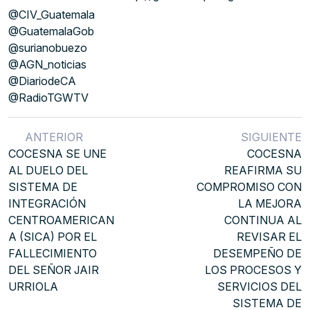
@CIV_Guatemala
@GuatemalaGob
@surianobuezo
@AGN_noticias
@DiariodeCA
@RadioTGWTV
ANTERIOR
SIGUIENTE
COCESNA SE UNE
COCESNA
AL DUELO DEL
REAFIRMA SU
SISTEMA DE
COMPROMISO CON
INTEGRACIÓN
LA MEJORA
CENTROAMERICAN
CONTINUA AL
A (SICA) POR EL
REVISAR EL
FALLECIMIENTO
DESEMPEÑO DE
DEL SEÑOR JAIR
LOS PROCESOS Y
URRIOLA
SERVICIOS DEL
SISTEMA DE