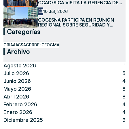
CCAD/SICA VISITA LA GERENCIA DE
MEDIO AMBIENTE DE COCESNA
10 Jul, 2026
COCESNA PARTICIPA EN REUNIÓN
REGIONAL SOBRE SEGURIDAD Y
FACILITACIÓN DE LA AVIACIÓN
Categorías
GRIAA
ACSA
GPR
DE-CEO
GMA
Archivo
Agosto 2026
1
Julio 2026
5
Junio 2026
4
Mayo 2026
8
Abril 2026
8
Febrero 2026
4
Enero 2026
4
Diciembre 2025
9