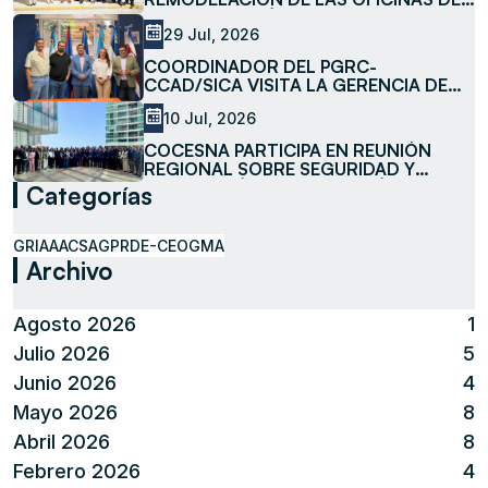
LA SUBESTACIÓN LA MESA
29 Jul, 2026
COORDINADOR DEL PGRC-
CCAD/SICA VISITA LA GERENCIA DE
MEDIO AMBIENTE DE COCESNA
10 Jul, 2026
COCESNA PARTICIPA EN REUNIÓN
REGIONAL SOBRE SEGURIDAD Y
FACILITACIÓN DE LA AVIACIÓN
Categorías
GRIAA
ACSA
GPR
DE-CEO
GMA
Archivo
Agosto 2026
1
Julio 2026
5
Junio 2026
4
Mayo 2026
8
Abril 2026
8
Febrero 2026
4