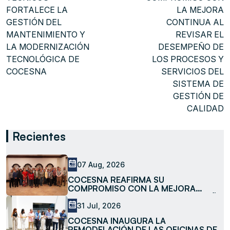
FORTALECE LA
LA MEJORA
GESTIÓN DEL
CONTINUA AL
MANTENIMIENTO Y
REVISAR EL
LA MODERNIZACIÓN
DESEMPEÑO DE
TECNOLÓGICA DE
LOS PROCESOS Y
COCESNA
SERVICIOS DEL
SISTEMA DE
GESTIÓN DE
CALIDAD
Recientes
07 Aug, 2026
COCESNA REAFIRMA SU
COMPROMISO CON LA MEJORA
CONTINUA AL REVISAR EL DESEMPEÑO
DE LOS PROCESOS Y SERVICIOS DEL
31 Jul, 2026
SISTEMA DE GESTIÓN DE CALIDAD
COCESNA INAUGURA LA
REMODELACIÓN DE LAS OFICINAS DE