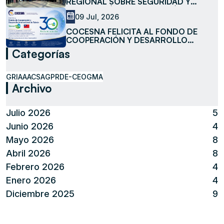
REGIONAL SOBRE SEGURIDAD Y
FACILITACIÓN DE LA AVIACIÓN
09 Jul, 2026
COCESNA FELICITA AL FONDO DE
COOPERACIÓN Y DESARROLLO
INTERNACIONAL DE TAIWÁN
Categorías
(TAIWANICDF) EN SU 30 ANIVERSARIO
GRIAA
ACSA
GPR
DE-CEO
GMA
Archivo
Julio 2026
5
Junio 2026
4
Mayo 2026
8
Abril 2026
8
Febrero 2026
4
Enero 2026
4
Diciembre 2025
9