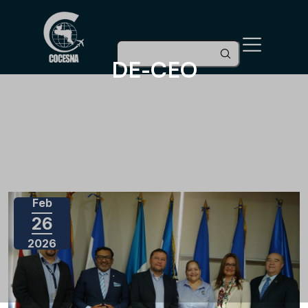
DE-CEO
Feb
26
2026