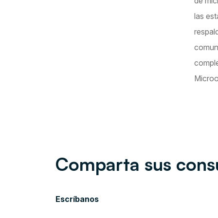
de mic
las es
respal
comuni
comple
Microo
Comparta sus cons
Escríbanos