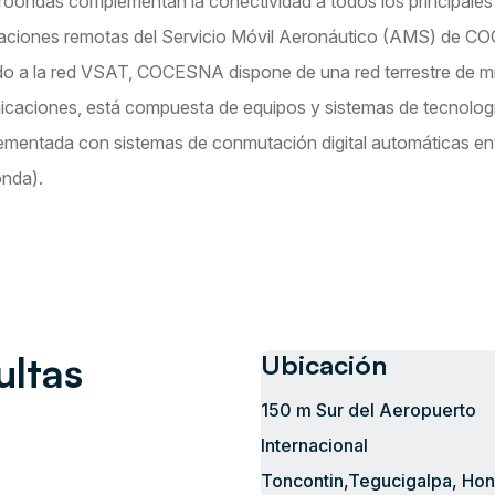
roondas complementan la conectividad a todos los principale
taciones remotas del Servicio Móvil Aeronáutico (AMS) de C
do a la red VSAT, COCESNA dispone de una red terrestre de mi
caciones, está compuesta de equipos y sistemas de tecnología 
mentada con sistemas de conmutación digital automáticas e
nda).
ultas
Ubicación
150 m Sur del Aeropuerto
Internacional
Toncontin,Tegucigalpa, Ho