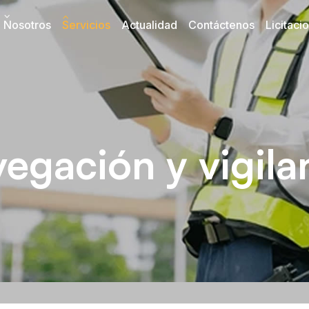
Nosotros
Servicios
Actualidad
Contáctenos
Licitaci
egación y vigila