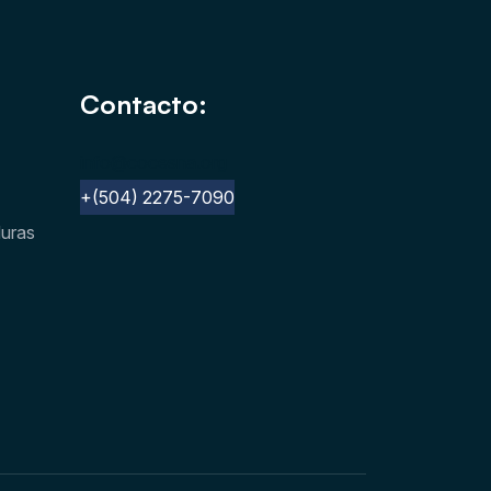
Contacto:
info@cocesna.org
+(504) 2275-7090
duras