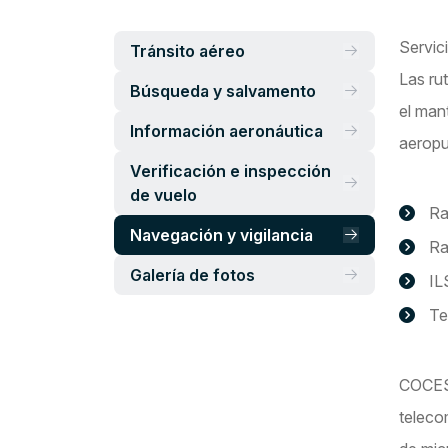
Servic
Tránsito aéreo
Las ru
Búsqueda y salvamento
el man
Información aeronáutica
aeropu
Verificación e inspección
de vuelo
Ra
Navegación y vigilancia
Ra
Galerí­a de fotos
IL
Te
COCESN
teleco