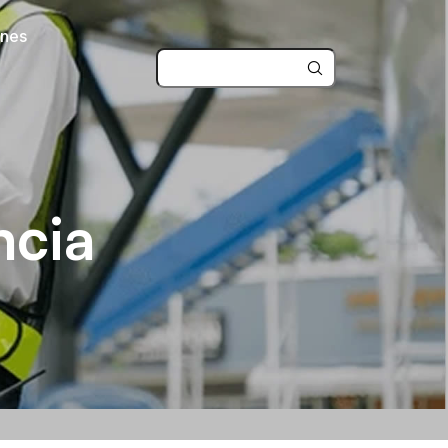
ones
ncia